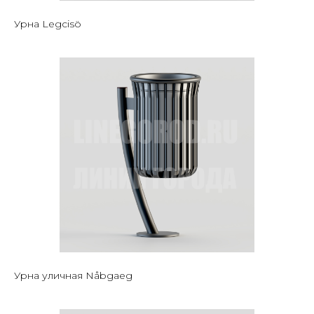
Урна Legcisö
Урна уличная Nåbgaeg