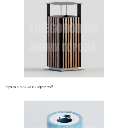
Урна уличная Ugöpmif