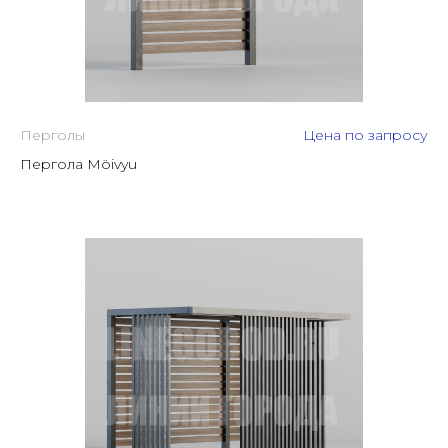
Перголы
Цена по запросу
Пергола Möivyu