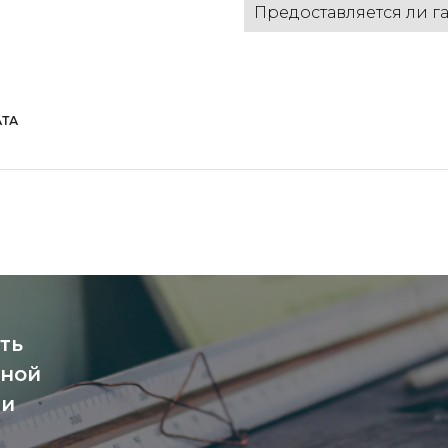
Предоставляется ли г
ТА
ть
чной
ми