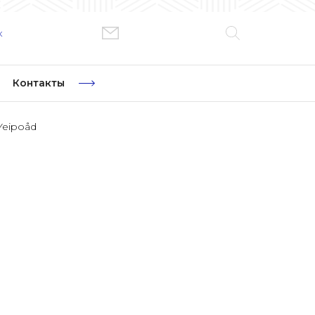
к
Контакты
Yeipoåd