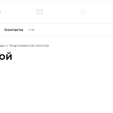
к
Контакты
ы с Георгиевской лентой
ой