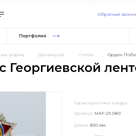
Обратный звоно
Портфолио
рные формы
Для визуала
Стеллы
Орден Побед
с Георгиевской лент
Характеристики товара:
Артикул:
MAF-23.080
Длина:
850 мм.