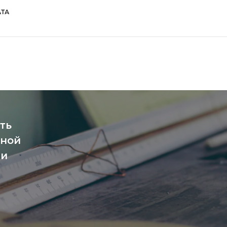
ТА
ть
чной
ми