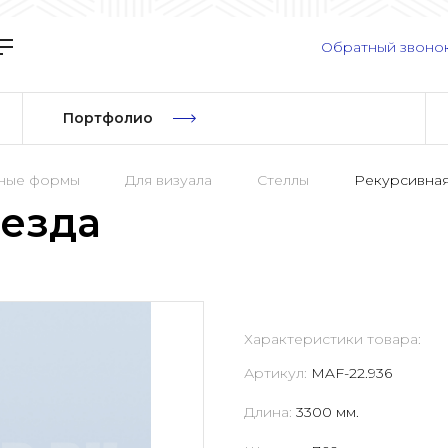
Обратный звоно
Портфолио
рные формы
Для визуала
Стеллы
Рекурсивная
везда
Характеристики товара:
Артикул:
MAF-22.936
Длина:
3300 мм.