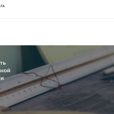
ТА
ть
чной
ми