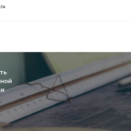
ТА
ть
чной
ми