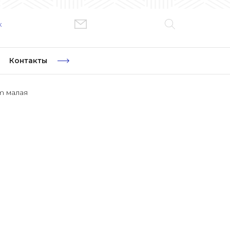
к
Контакты
m малая