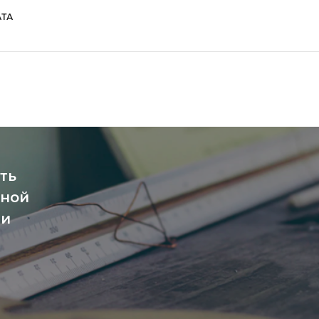
ТА
ть
чной
ми