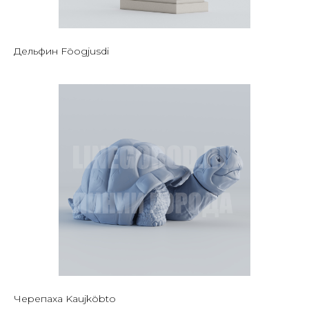
Дельфин Föogjusdi
Черепаха Kaujköbto