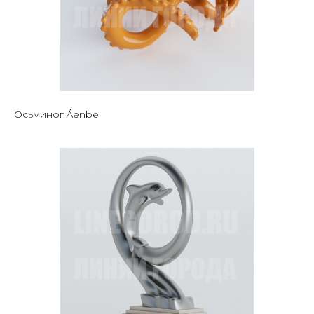
Осьминог Åenbe