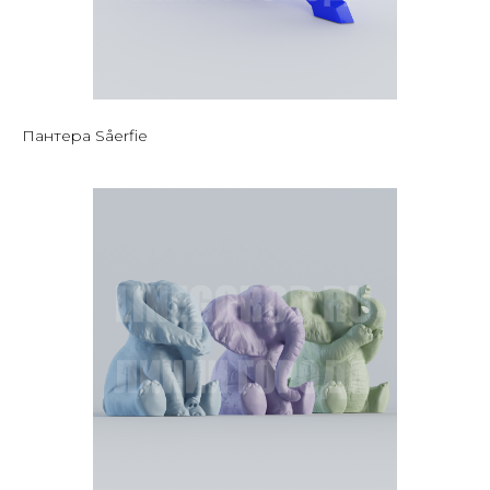
Пантера Såerfie