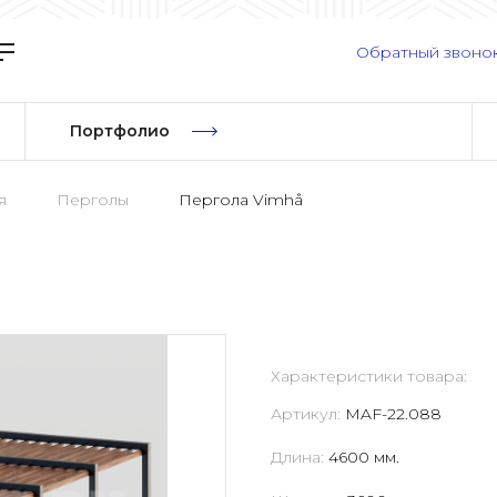
Обратный звоно
Портфолио
я
Перголы
Пергола Vimhå
Характеристики товара:
Артикул:
MAF-22.088
Длина:
4600 мм.