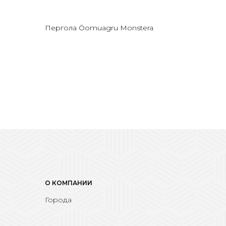
Пергола Öomuagru Monstera
О КОМПАНИИ
Города