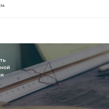
ТА
ть
чной
ми