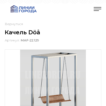
Вернуться
Качель Döå
Артикул:
MAF-22.129