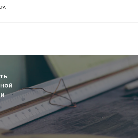
ТА
ть
чной
ми