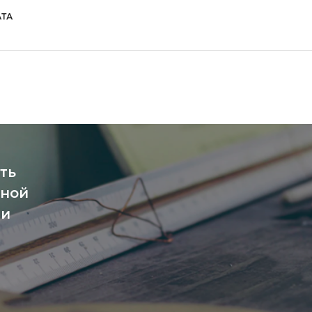
ТА
ть
чной
ми