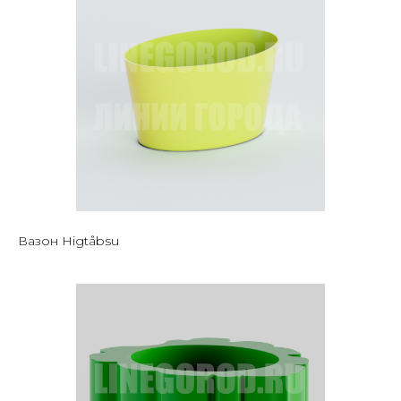
Вазон Higtåbsu