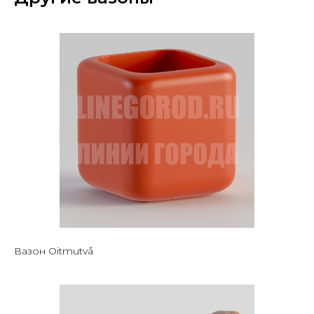
Вазон Oitmutvå