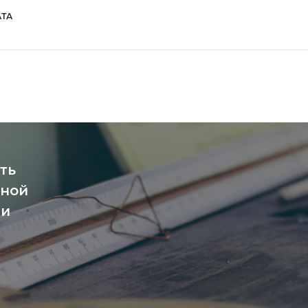
ТА
ть
чной
ми