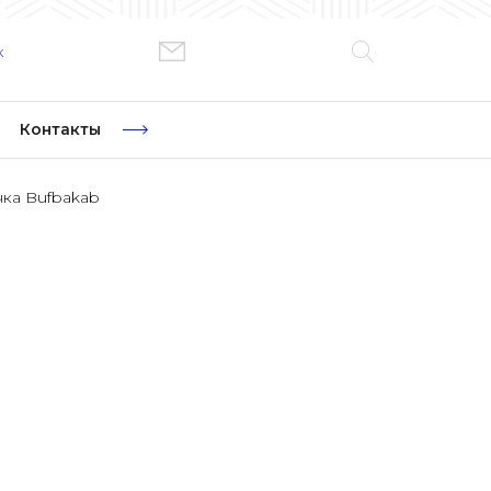
к
Контакты
ка Bufbakab