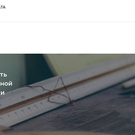
ТА
ть
чной
ми