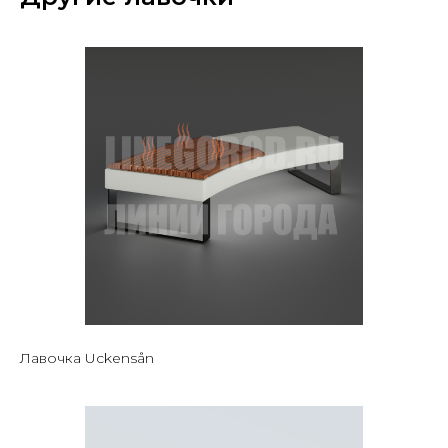
Лавочка Uckensån