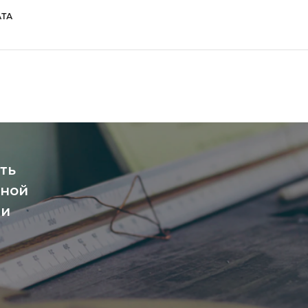
ТА
ть
чной
ми