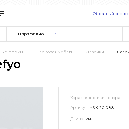
Обратный звоно
Портфолио
рные формы
Парковая мебель
Лавочки
Лавоч
fyo
Характеристики товара:
Артикул:
ASK-20.088
Длина:
мм.