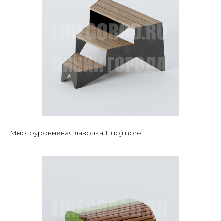
Многоуровневая лавочка Huöjmore