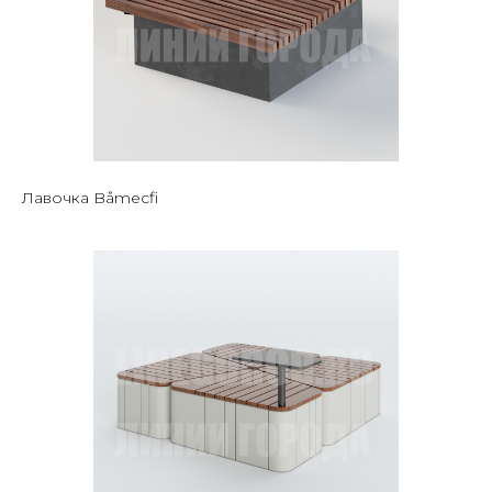
Лавочка Båmecfi