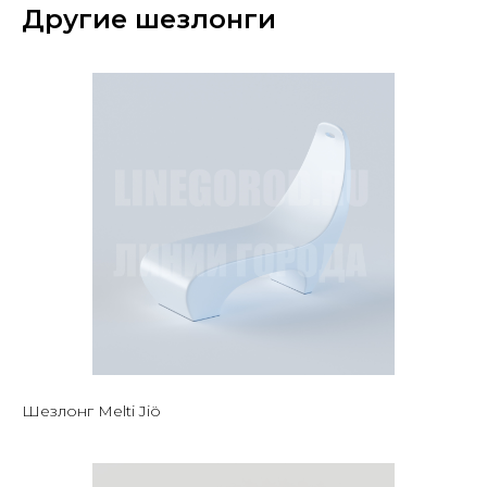
Другие шезлонги
Шезлонг Melti Jiö