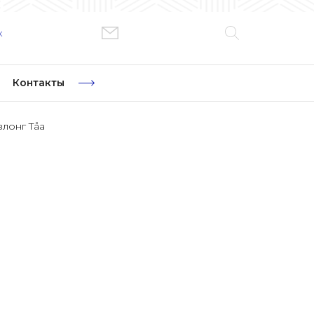
к
Контакты
лонг Tåa