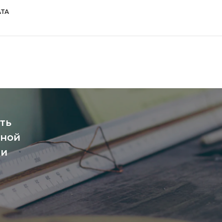
ТА
ть
чной
ми