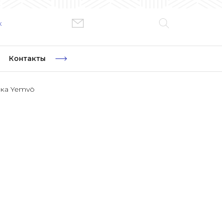
к
Контакты
ка Yemvö