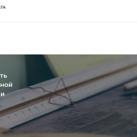
ТА
ть
чной
ми