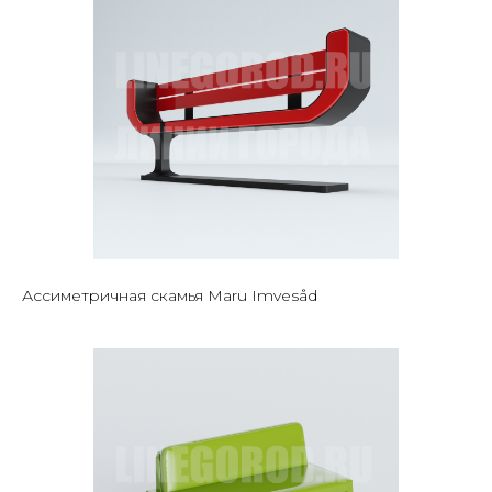
Ассиметричная скамья Maru Imvesåd