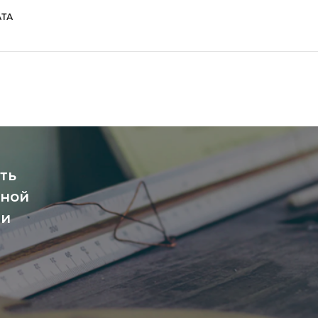
ТА
ть
чной
ми