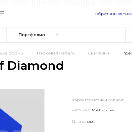
Обратный звоно
Портфолио
рные формы
Парковая мебель
Скамейки
Кре
f Diamond
Характеристики товара:
Артикул:
MAF-22.147
Длина:
мм.