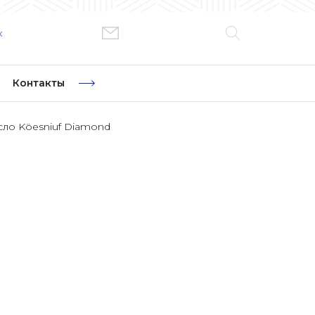
к
Контакты
сло Köesniuf Diamond