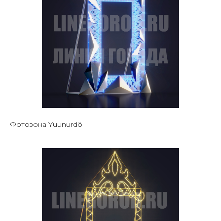
Фотозона Yuunurdö