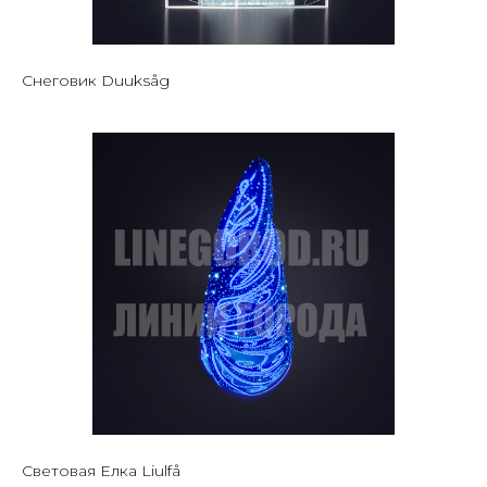
Снеговик Duuksåg
Световая Елка Liulfå