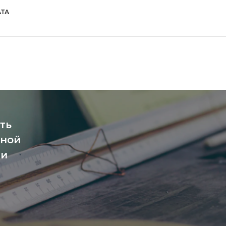
ТА
ть
чной
ми