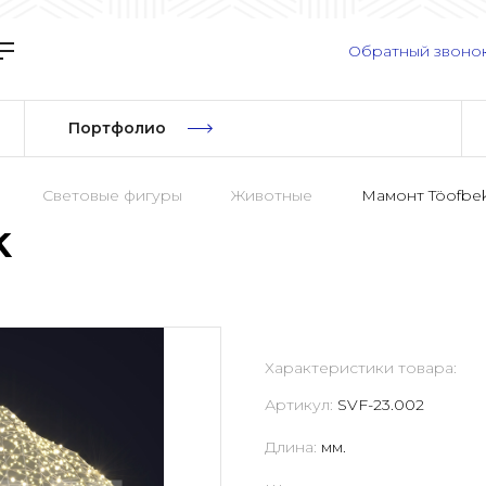
Обратный звоно
Портфолио
Световые фигуры
Животные
Мамонт Töofbe
k
Характеристики товара:
Артикул:
SVF-23.002
Длина:
мм.