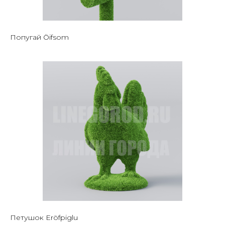
Попугай Öifsom
Петушок Eröfpiglu