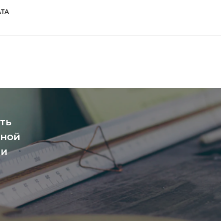
ТА
ть
чной
ми