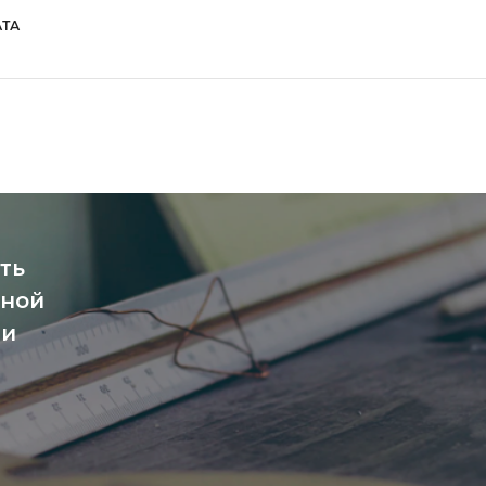
ТА
ть
чной
ми