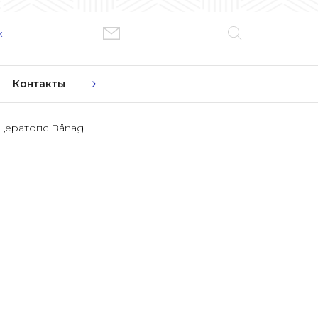
к
Контакты
цератопс Bånag