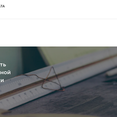
ТА
ть
чной
ми