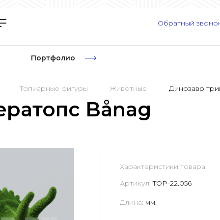
Обратный звоно
Портфолио
Топиарные фигуры
Животные
Динозавр три
ератопс Bånag
Характеристики товара:
Артикул:
TOP-22.056
Длина:
мм.