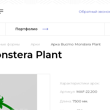
Обратный звоно
Портфолио
рные формы
Арки
Арка Bucmo Monstera Plant
stera Plant
Характеристики арок:
Артикул:
MAF-22.200
Длина:
7500 мм.