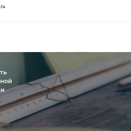
ТА
ть
чной
ми